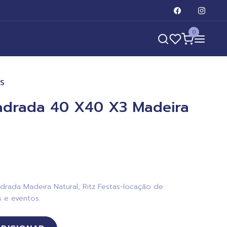
0
AS
adrada 40 X40 X3 Madeira
rada Madeira Natural, Ritz Festas-locação de
 e eventos.