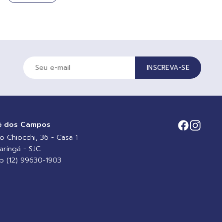
INSCREVA-SE
é dos Campos
io Chiocchi, 36 - Casa 1
aringá - SJC
 (12) 99630-1903