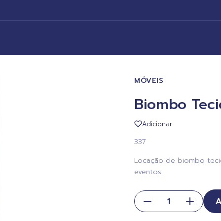
MÓVEIS
Biombo Teci
Adicionar
337
Locação de biombo tecid
eventos.