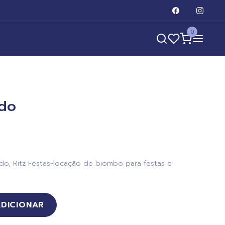
0
do
o, Ritz Festas-locação de biombo para festas e
ADICIONAR