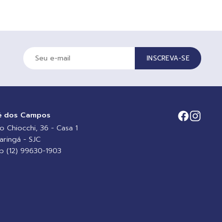
INSCREVA-SE
é dos Campos
io Chiocchi, 36 - Casa 1
aringá - SJC
 (12) 99630-1903