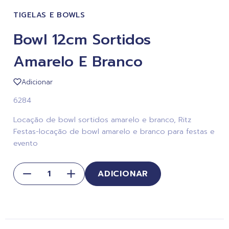
TIGELAS E BOWLS
Bowl 12cm Sortidos
Amarelo E Branco
Adicionar
6284
Locação de bowl sortidos amarelo e branco, Ritz
Festas-locação de bowl amarelo e branco para festas e
evento
ADICIONAR