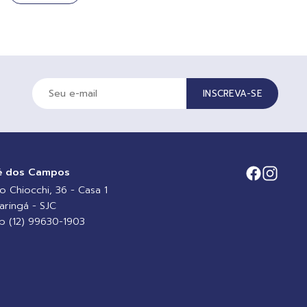
INSCREVA-SE
é dos Campos
io Chiocchi, 36 - Casa 1
aringá - SJC
 (12) 99630-1903