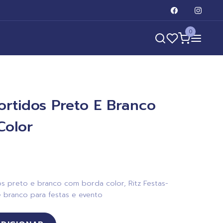
0
ortidos Preto E Branco
Color
s preto e branco com borda color, Ritz Festas-
 branco para festas e evento