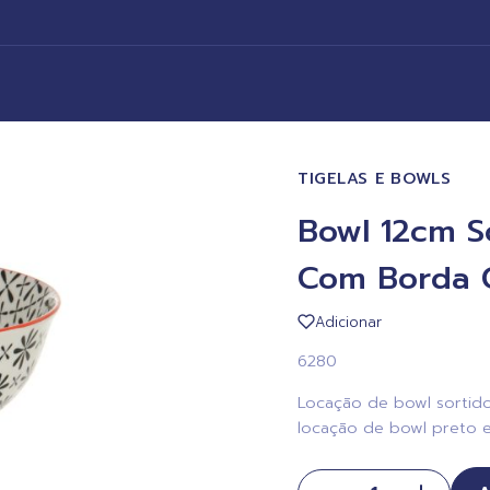
TIGELAS E BOWLS
Bowl 12cm S
Com Borda 
Adicionar
6280
Locação de bowl sortido
locação de bowl preto e