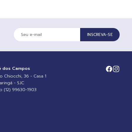
INSCREVA-SE
é dos Campos
io Chiocchi, 36 - Casa 1
aringá - SJC
 (12) 99630-1903