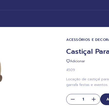
ACESSÓRIOS E DECO
Castiçal Par
Adicionar
4509
Locação de castiçal para 
garrafa festas e eventos.