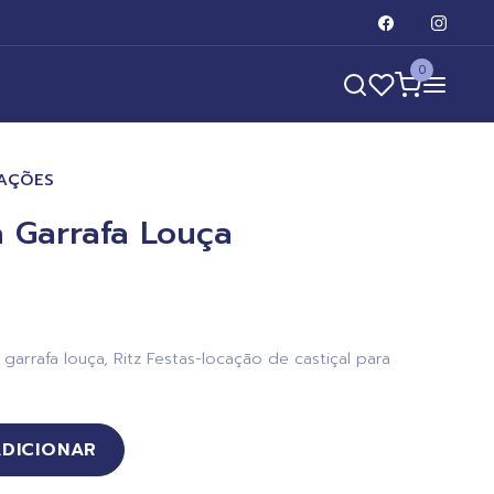
0
RAÇÕES
a Garrafa Louça
garrafa louça, Ritz Festas-locação de castiçal para
ADICIONAR