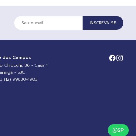
INSCREVA-SE
é dos Campos
io Chiocchi, 36 - Casa 1
aringá - SJC
 (12) 99630-1903
SP