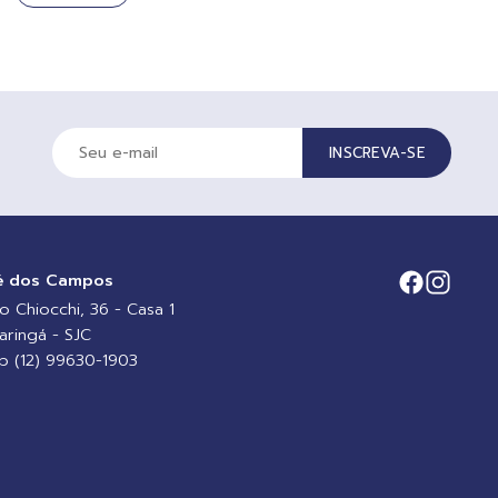
INSCREVA-SE
é dos Campos
io Chiocchi, 36 - Casa 1
aringá - SJC
 (12) 99630-1903