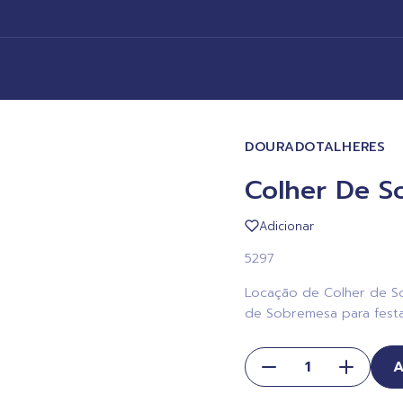
DOURADO
TALHERES
Colher De S
Adicionar
5297
Locação de Colher de So
de Sobremesa para festa