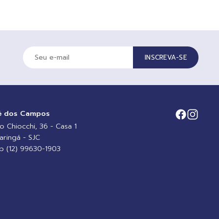
INSCREVA-SE
é dos Campos
io Chiocchi, 36 - Casa 1
aringá - SJC
 (12) 99630-1903