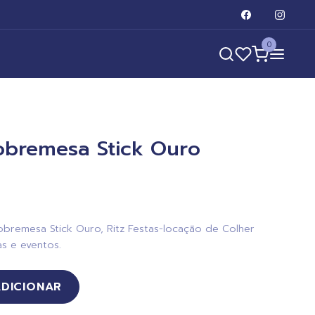
0
obremesa Stick Ouro
bremesa Stick Ouro, Ritz Festas-locação de Colher
s e eventos.
ADICIONAR