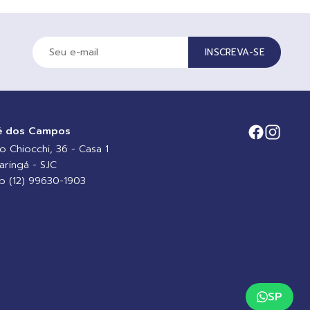
INSCREVA-SE
é dos Campos
io Chiocchi, 36 - Casa 1
aringá - SJC
 (12) 99630-1903
SP