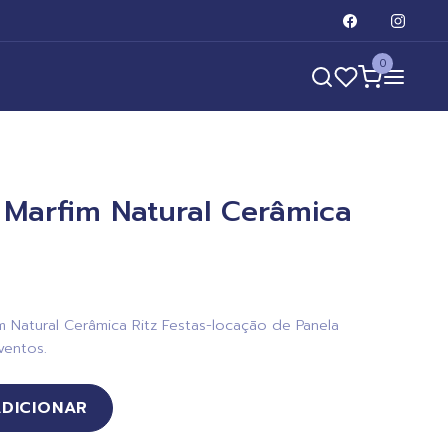
0
s Marfim Natural Cerâmica
 Natural Cerâmica Ritz Festas-locação de Panela
ventos.
ADICIONAR