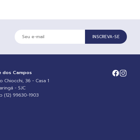
INSCREVA-SE
é dos Campos
io Chiocchi, 36 - Casa 1
aringá - SJC
 (12) 99630-1903