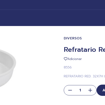
DIVERSOS
Refratario R
Adicionar
8556
REFRATARIO RED. 32X7H