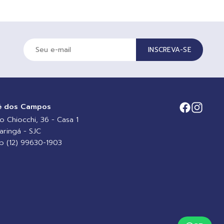
INSCREVA-SE
é dos Campos
io Chiocchi, 36 - Casa 1
aringá - SJC
 (12) 99630-1903