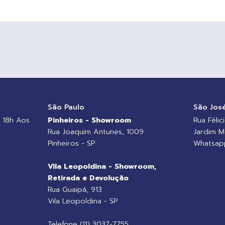
o
São Paulo
São Jos
 18h Aos
Pinheiros - Showroom
Rua Félic
Rua Joaquim Antunes, 1009
Jardim M
Pinheiros - SP
Whatsapp
Vila Leopoldina - Showroom,
Retirada e Devolução
Rua Guaipá, 913
Vila Leopoldina - SP
Telefone (11) 3037-7755