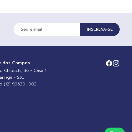
INSCREVA-SE
é dos Campos
io Chiocchi, 36 - Casa 1
aringá - SJC
 (12) 99630-1903