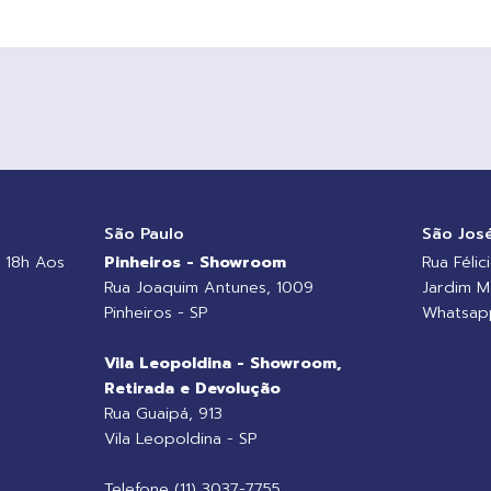
o
São Paulo
São Jos
 18h Aos
Pinheiros - Showroom
Rua Félic
Rua Joaquim Antunes, 1009
Jardim M
Pinheiros - SP
Whatsapp
Vila Leopoldina - Showroom,
Retirada e Devolução
Rua Guaipá, 913
Vila Leopoldina - SP
Telefone (11) 3037-7755