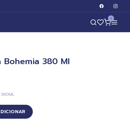
0
a Bohemia 380 Ml
 380ML
ADICIONAR