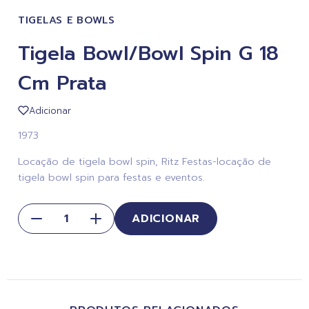
TIGELAS E BOWLS
Tigela Bowl/Bowl Spin G 18
Cm Prata
Adicionar
1973
Locação de tigela bowl spin, Ritz Festas-locação de
tigela bowl spin para festas e eventos.
ADICIONAR