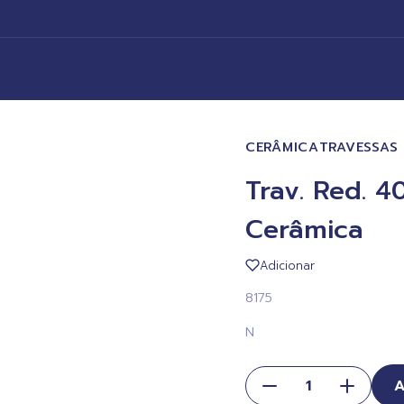
CERÂMICA
TRAVESSAS 
Trav. Red. 
Cerâmica
Adicionar
8175
N