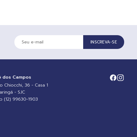
INSCREVA-SE
é dos Campos
io Chiocchi, 36 - Casa 1
aringá - SJC
 (12) 99630-1903