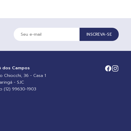
INSCREVA-SE
é dos Campos
io Chiocchi, 36 - Casa 1
aringá - SJC
 (12) 99630-1903