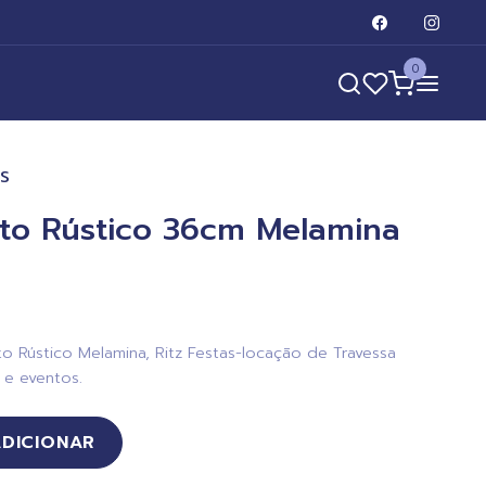
0
AS
ato Rústico 36cm Melamina
o Rústico Melamina, Ritz Festas-locação de Travessa
 e eventos.
ADICIONAR