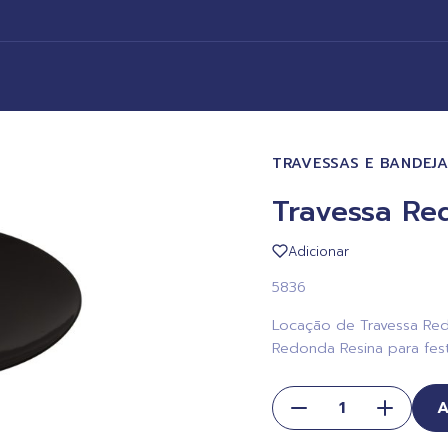
TRAVESSAS E BANDEJ
Travessa Re
Adicionar
5836
Locação de Travessa Redo
Redonda Resina para fest