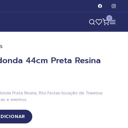
0
AS
donda 44cm Preta Resina
nda Preta Resina, Ritz Festas-locação de Travessa
as e eventos.
ADICIONAR