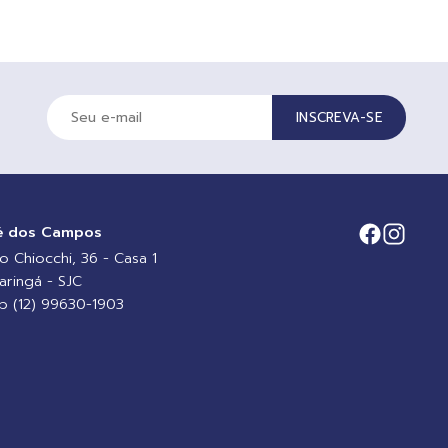
INSCREVA-SE
é dos Campos
io Chiocchi, 36 - Casa 1
aringá - SJC
 (12) 99630-1903